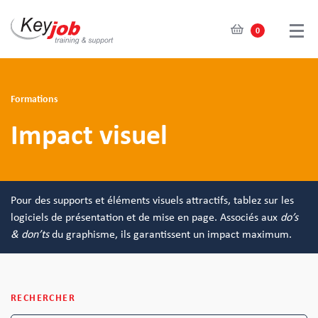
0
Skip
to
main
Formations
content
Impact visuel
Pour des supports et éléments visuels attractifs, tablez sur les
logiciels de présentation et de mise en page. Associés aux
do’s
& don’ts
du graphisme, ils garantissent un impact maximum.
RECHERCHER