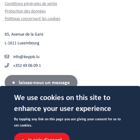
Footer
Conditions générales de vente
Protection des données
Politique concernant les cookies
65, Avenue de la Gare
L-1611 Luxembourg
info@keyjob.lu
+352 49 06 09 1
laissez-nous un message
We use cookies on this site to
enhance your user experience
Centre Agréé (N°682 19/B) auprès du Service de la Formation
By tapping any link on this page you are giving your consent for us to
Professionnelle du Ministère de l’Éducation Nationale.
set cookies.
je suis d'accord