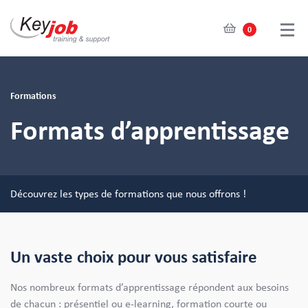
0
Skip
to
main
Formations
content
Formats d’apprentissage
Découvrez les types de formations que nous offrons !
Un vaste choix pour vous satisfaire
Nos nombreux formats d’apprentissage répondent aux besoins
de chacun : présentiel ou e-learning, formation courte ou