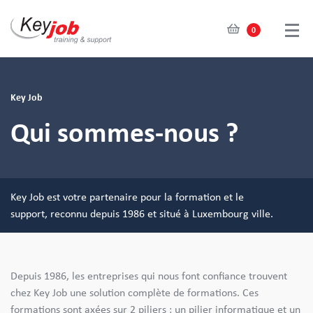
0
Skip
to
main
Key Job
content
Qui sommes-nous ?
Key Job est votre partenaire pour la formation et le
support, reconnu depuis 1986 et situé à Luxembourg ville.
Depuis 1986, les entreprises qui nous font confiance trouvent
chez Key Job une solution complète de formations. Ces
formations sont axées sur 2 piliers : un pilier informatique et un