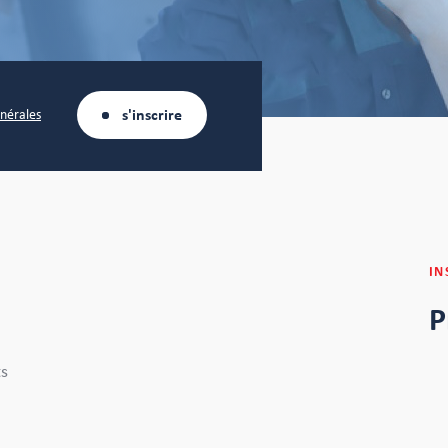
s'inscrire
énérales
IN
P
ts